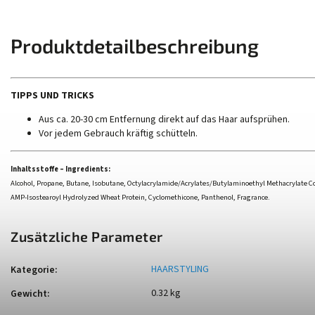
Produktdetailbeschreibung
TIPPS UND TRICKS
Aus ca. 20-30 cm Entfernung direkt auf das Haar aufsprühen.
Vor jedem Gebrauch kräftig schütteln.
Inhaltsstoffe – Ingredients:
Alcohol, Propane, Butane, Isobutane, Octylacrylamide/Acrylates/Butylaminoethyl Methacrylate 
AMP-Isostearoyl Hydrolyzed Wheat Protein, Cyclomethicone, Panthenol, Fragrance.
Zusätzliche Parameter
HAARSTYLING
Kategorie
:
0.32 kg
Gewicht
: