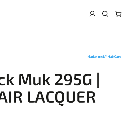
T DUO PACK
VERKAUF
MR MUK
COLOUR
Marke:
muk™ HairCare
ck Muk 295G
|
AIR LACQUER