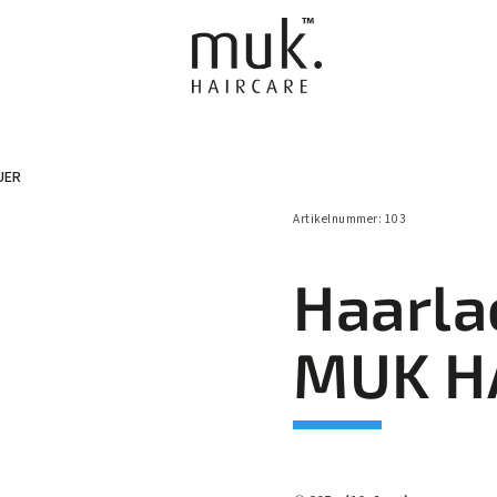
UER
FÜR MÄNNER
FRISEUR AUSRÜSTUNG
GESCHENKSE
Artikelnummer:
103
Haarla
MUK H