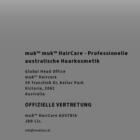
muk™ muk™ HairCare - Professionelle
australische Haarkosmetik
Global Head Office
muk™ Haircare
39 Translink Dr, Keilor Park
Victoria, 3042
Australia
OFFIZIELLE VERTRETUNG
muk™ HairCare AUSTRIA
JDD Llc.
info@mukhair.at