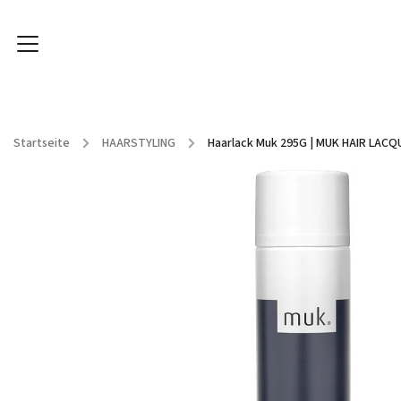
Startseite
/
HAARSTYLING
/
Haarlack Muk 295G
| MUK HAIR LACQ
HAARPFLEGE
HAARSTYLING
SPA ARGANÖL