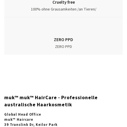
Cruelty free
100% ohne Grausamkeiten /an Tieren/
ZERO PPD
ZERO PPD
muk™ muk™ HairCare - Professionelle
australische Haarkosmetik
Global Head Office
muk™ Haircare
39 Translink Dr, Keilor Park