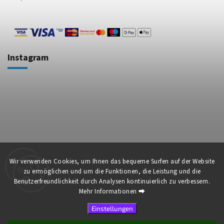
Instagram
Auf Instagram folgen
Wir verwenden Cookies, um Ihnen das bequeme Surfen auf der Website
zu ermöglichen und um die Funktionen, die Leistung und die
Benutzerfreundlichkeit durch Analysen kontinuierlich zu verbessern.
Mehr Informationen ⮕
Copyright 2026
muk™ HairCare - Professionelle Haarkosmetik
. Alle Rechte
Einstellungen
vorbehalten.
Erstellt von
Shoptet
| Design
Shoptak.cz