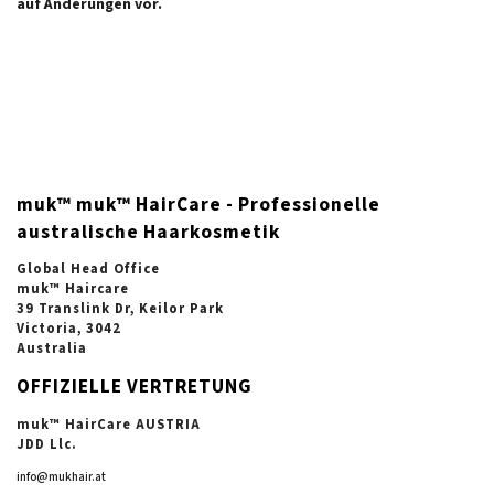
auf Änderungen vor.
muk™ muk™ HairCare - Professionelle
australische Haarkosmetik
Global Head Office
muk™ Haircare
39 Translink Dr, Keilor Park
Victoria, 3042
Australia
OFFIZIELLE VERTRETUNG
muk™ HairCare AUSTRIA
JDD Llc.
info@mukhair.at