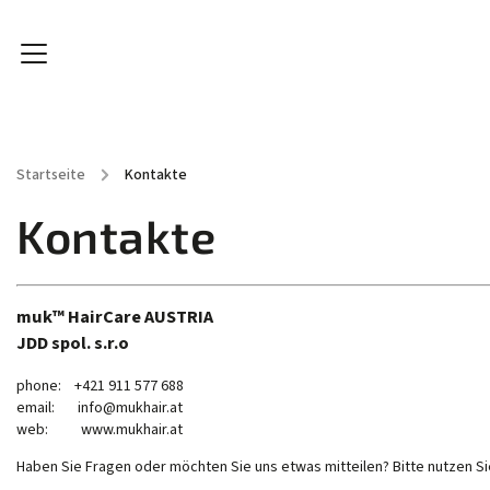
Startseite
/
Kontakte
HAARPFLEGE
HAARSTYLING
SPA ARGANÖL
Kontakte
muk™ HairCare AUSTRIA
JDD spol. s.r.o
phone: +421 911 577 688
email: info@mukhair.at
web: www.mukhair.at
Haben Sie Fragen oder möchten Sie uns etwas mitteilen? Bitte nutzen Si