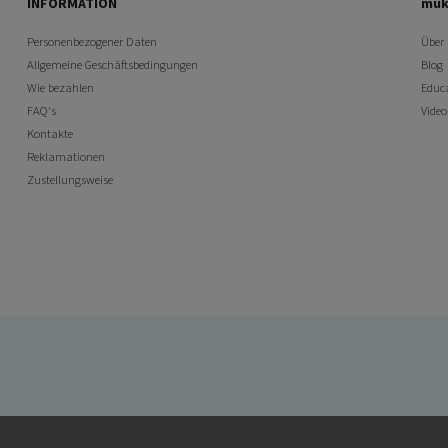
INFORMATION
muk
Personenbezogener Daten
Über
Allgemeine Geschäftsbedingungen
Blog
Wie bezahlen
Educ
FAQ's
Vide
Kontakte
Reklamationen
Zustellungsweise