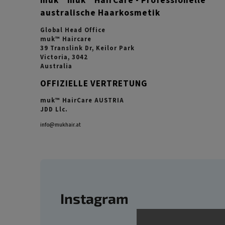
muk™ muk™ HairCare - Professionelle
australische Haarkosmetik
Global Head Office
muk™ Haircare
39 Translink Dr, Keilor Park
Victoria, 3042
Australia
OFFIZIELLE VERTRETUNG
muk™ HairCare AUSTRIA
JDD Llc.
info@mukhair.at
Instagram