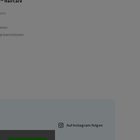
™ HairCare
 uns
ation
opräsentationen
Auf Instagram folgen