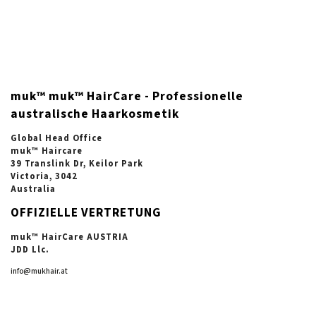
muk™ muk™ HairCare - Professionelle
australische Haarkosmetik
Global Head Office
muk™ Haircare
39 Translink Dr, Keilor Park
Victoria, 3042
Australia
OFFIZIELLE VERTRETUNG
muk™ HairCare AUSTRIA
JDD Llc.
info@mukhair.at