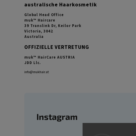
australische Haarkosmetik
Global Head Office
muk™ Haircare
39 Translink Dr, Keilor Park
Victoria, 3042
Australia
OFFIZIELLE VERTRETUNG
muk™ HairCare AUSTRIA
JDD Llc.
info@mukhair.at
Instagram