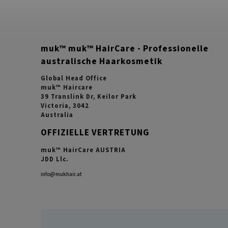
muk™ muk™ HairCare - Professionelle
australische Haarkosmetik
Global Head Office
muk™ Haircare
39 Translink Dr, Keilor Park
Victoria, 3042
Australia
OFFIZIELLE VERTRETUNG
muk™ HairCare AUSTRIA
JDD Llc.
info@mukhair.at