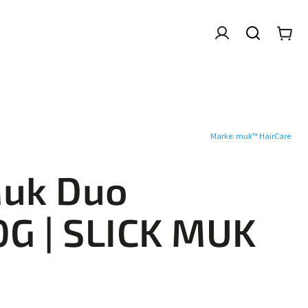
T DUO PACK
VERKAUF
MR MUK
COLOUR
Marke:
muk™ HairCare
Muk Duo
0G
| SLICK MUK