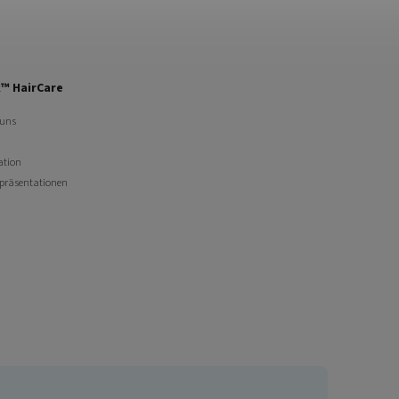
™ HairCare
 uns
ation
opräsentationen