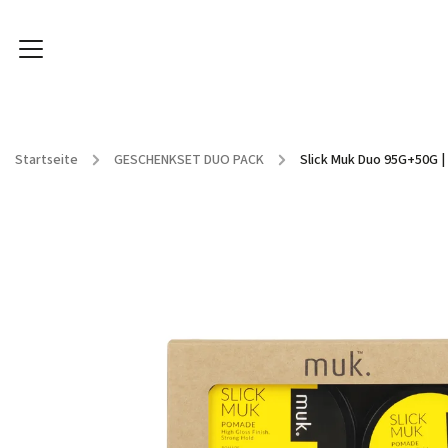
Startseite
/
GESCHENKSET DUO PACK
/
Slick Muk Duo 95G+50G
|
HAARPFLEGE
HAARSTYLING
SPA ARGANÖL