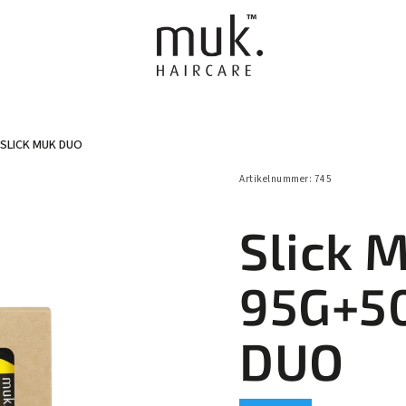
 SLICK MUK DUO
FÜR MÄNNER
FRISEUR AUSRÜSTUNG
GESCHENKSE
Artikelnummer:
745
Slick 
95G+5
DUO